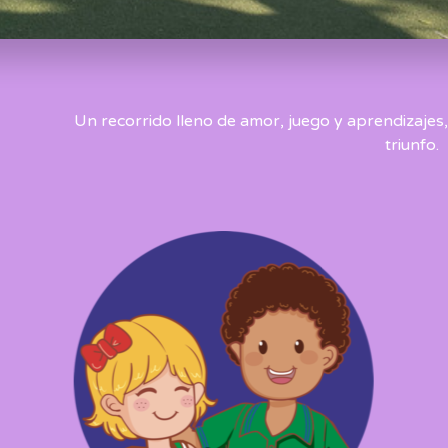
Un recorrido lleno de amor, juego y aprendizajes
triunfo.