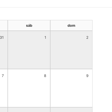
sáb
dom
31
1
2
7
8
9