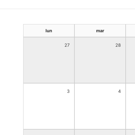
lun
mar
27
28
3
4