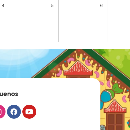
4
5
6
guenos