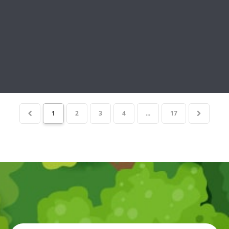
1
2
3
4
...
17